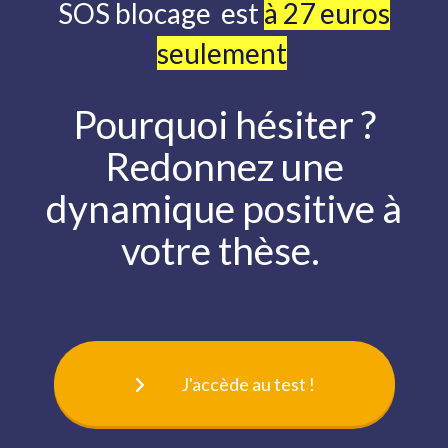
SOS blocage
est
à 27 euros
seulement
Pourquoi hésiter ?
Redonnez une
dynamique positive à
votre thèse.
J'accède au test !